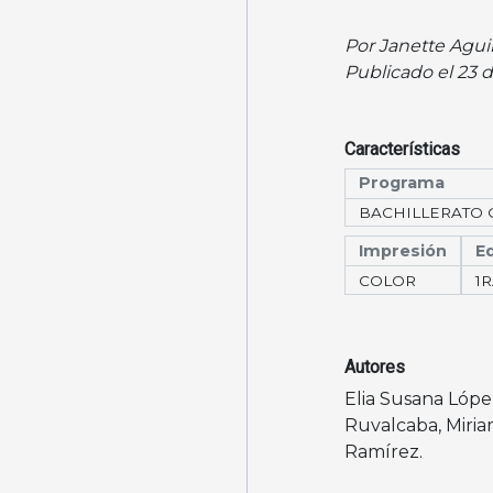
Por Janette Agui
Publicado el 23 
Características
Programa
BACHILLERATO 
Impresión
Ed
COLOR
1
Autores
Elia Susana Lóp
Ruvalcaba
,
Miri
Ramírez
.