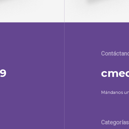
Contáctan
39
cmed
Mándanos un
Categorías