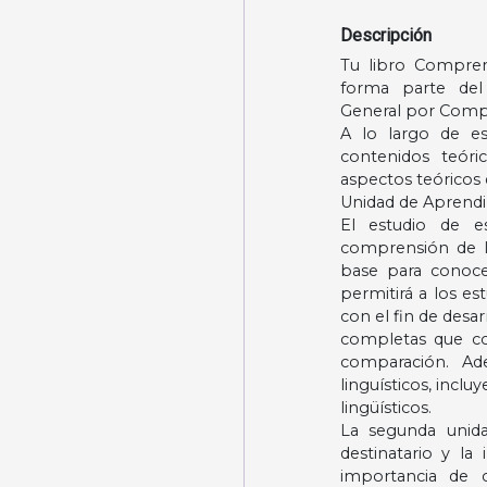
Descripción
Tu libro Compren
forma parte del
General por Comp
A lo largo de es
contenidos teóri
aspectos teóricos 
Unidad de Aprendiz
El estudio de e
comprensión de l
base para conocer
permitirá a los es
con el fin de desar
completas que con
comparación. Ad
linguísticos, incl
lingüísticos.
La segunda unida
destinatario y la 
importancia de c