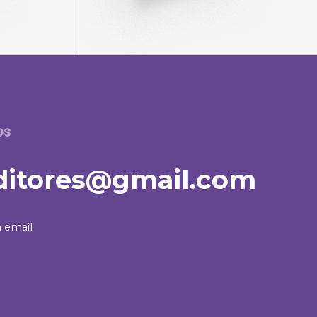
os
itores@gmail.com
 email