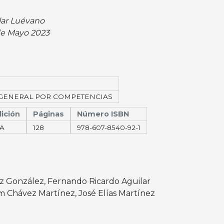
lar Luévano
de Mayo 2023
GENERAL POR COMPETENCIAS
ición
Páginas
Número ISBN
RA
128
978-607-8540-92-1
ez González
,
Fernando Ricardo Aguilar
am Chávez Martínez
,
José Elías Martínez