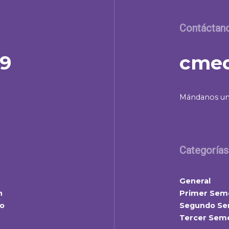
Contáctan
39
cmed
Mándanos un
Categorías
General
n
Primer Sem
lo
Segundo Se
Tercer Sem