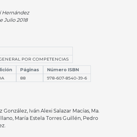
í Hernández
e Julio 2018
GENERAL POR COMPETENCIAS
ición
Páginas
Número ISBN
DA
88
978-607-8540-39-6
ez González
,
Iván Alexi Salazar Macías
,
Ma.
llano
,
María Estela Torres Guillén
,
Pedro
ez
.