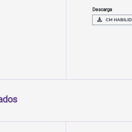
Descarga
CM HABILID
nados