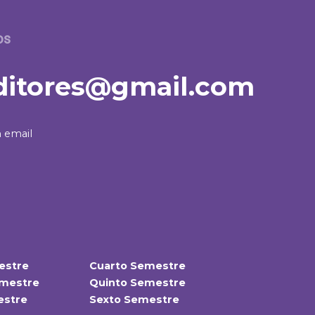
os
itores@gmail.com
 email
estre
Cuarto Semestre
mestre
Quinto Semestre
estre
Sexto Semestre